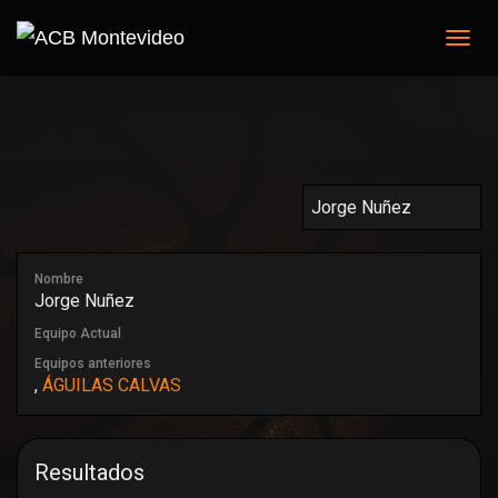
C
A
M
B
I
A
R
M
O
D
O
Nombre
D
Jorge Nuñez
E
N
Equipo Actual
A
Equipos anteriores
V
,
ÁGUILAS CALVAS
E
G
A
C
Resultados
I