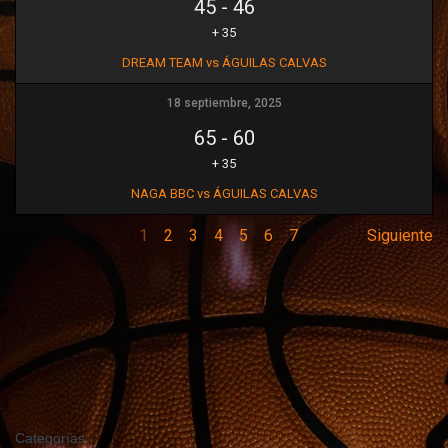
45
-
46
+ 35
DREAM TEAM vs ÁGUILAS CALVAS
18 septiembre, 2025
65
-
60
+ 35
NAGA BBC vs ÁGUILAS CALVAS
1
2
3
4
5
6
7
Siguiente
Categorías: