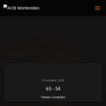
C
A
M
B
I
A
R
M
O
D
O
D
E
N
A
V
19 octubre, 2023
E
65
-
54
G
A
Tiempo completo
C
I