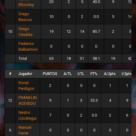
20
2
5
40.0
9
13
Elhordoy
Diego
10
0
2
0.0
5
14
Bascou
Diego
10
19
12
14
85.7
2
5
Casalas
Federico
0
0
0
0
0
0
Balbarmon
Total
65
18
31
58.1
19
42
#
Jugador
PUNTOS
A/TL
I/TL
FT%
A/2pts
I/2pts
Ronal
2
0
0
0
1
1
Perdigon
FRANKLIN
12
9
1
3
33.3
4
9
ACEVEDO
Néstor
7
0
2
0.0
2
6
Uzcátegui
Manuel
6
0
0
0
0
0
0
Ferrer