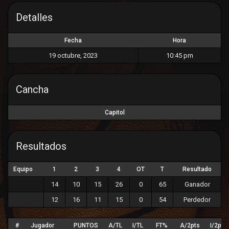
Ó
N
Detalles
Fecha
Hora
19 octubre, 2023
10:45 pm
Cancha
Capitol
Resultados
Equipo
1
2
3
4
OT
T
Resultado
14
10
15
26
0
65
Ganador
12
16
11
15
0
54
Perdedor
#
Jugador
PUNTOS
A/TL
I/TL
FT%
A/2pts
I/2pts