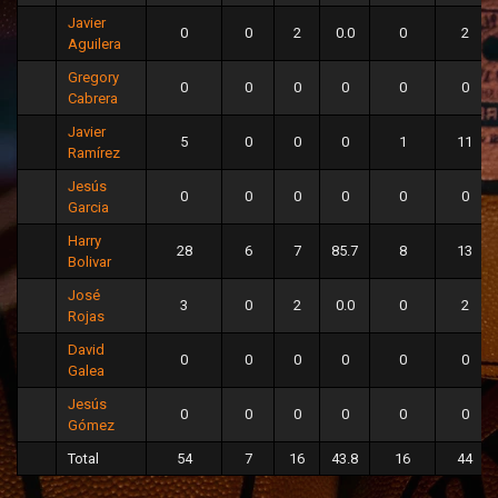
Javier
0
0
2
0.0
0
2
Aguilera
Gregory
0
0
0
0
0
0
Cabrera
Javier
5
0
0
0
1
11
Ramírez
Jesús
0
0
0
0
0
0
Garcia
Harry
28
6
7
85.7
8
13
Bolivar
José
3
0
2
0.0
0
2
Rojas
David
0
0
0
0
0
0
Galea
Jesús
0
0
0
0
0
0
Gómez
Total
54
7
16
43.8
16
44