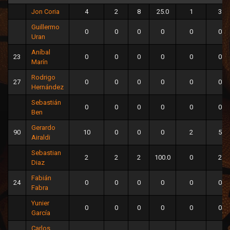
Jon Coria
4
2
8
25.0
1
3
Guillermo
0
0
0
0
0
0
Uran
Aníbal
23
0
0
0
0
0
0
Marín
Rodrigo
27
0
0
0
0
0
0
Hernández
Sebastián
0
0
0
0
0
0
Ben
Gerardo
90
10
0
0
0
2
5
Airaldi
Sebastian
2
2
2
100.0
0
2
Diaz
Fabián
24
0
0
0
0
0
0
Fabra
Yunier
0
0
0
0
0
0
García
Carlos