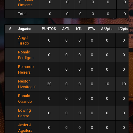
0
0
0
0
0
0
Pimienta
Total
0
0
0
0
0
0
#
Jugador
PUNTOS
A/TL
I/TL
FT%
A/2pts
I/2pts
Angel
0
0
0
0
0
0
Tirado
Ronald
0
0
0
0
0
0
Perdigon
Bernardo
0
0
0
0
0
0
Herrera
Néstor
20
0
0
0
10
10
Uzcátegui
Ronald
0
0
0
0
0
0
Obando
Edwing
0
0
0
0
0
0
Castro
Javier J
0
0
0
0
0
0
Aguilera