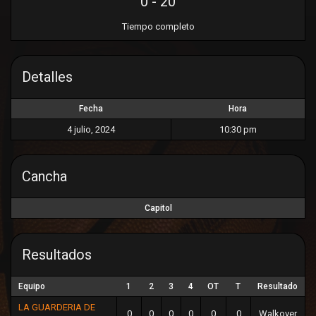
0
-
20
Ó
N
Tiempo completo
Detalles
Fecha
Hora
4 julio, 2024
10:30 pm
Cancha
Capitol
Resultados
Equipo
1
2
3
4
OT
T
Resultado
LA GUARDERIA DE
0
0
0
0
0
0
Walkover