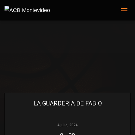
C
A
M
B
I
A
R
M
O
D
O
D
E
N
A
V
LA GUARDERIA DE FABIO
E
G
A
C
4 julio, 2024
I