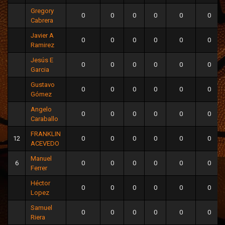
Gregory
0
0
0
0
0
0
Cabrera
Javier A
0
0
0
0
0
0
Ramirez
Jesús E
0
0
0
0
0
0
Garcia
Gustavo
0
0
0
0
0
0
Gómez
Angelo
0
0
0
0
0
0
Caraballo
FRANKLIN
12
0
0
0
0
0
0
ACEVEDO
Manuel
6
0
0
0
0
0
0
Ferrer
Héctor
0
0
0
0
0
0
Lopez
Samuel
0
0
0
0
0
0
Riera