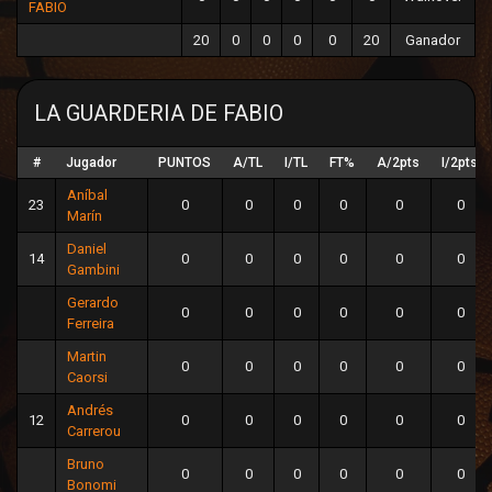
FABIO
20
0
0
0
0
20
Ganador
LA GUARDERIA DE FABIO
#
Jugador
PUNTOS
A/TL
I/TL
FT%
A/2pts
I/2pts
Aníbal
23
0
0
0
0
0
0
Marín
Daniel
14
0
0
0
0
0
0
Gambini
Gerardo
0
0
0
0
0
0
Ferreira
Martin
0
0
0
0
0
0
Caorsi
Andrés
12
0
0
0
0
0
0
Carrerou
Bruno
0
0
0
0
0
0
Bonomi