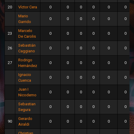
20
Víctor Cera
0
0
0
0
0
0
Mario
0
0
0
0
0
0
Garrido
Marcelo
23
0
0
0
0
0
0
De Carolis
Sebastián
26
0
0
0
0
0
0
Caggiano
Rodrigo
27
0
0
0
0
0
0
Hernández
Ignacio
0
0
0
0
0
0
Cuenca
Juan I
0
0
0
0
0
0
Nicodemo
Sebastian
0
0
0
0
0
0
Segura
Gerardo
90
0
0
0
0
0
0
Airaldi
Christian