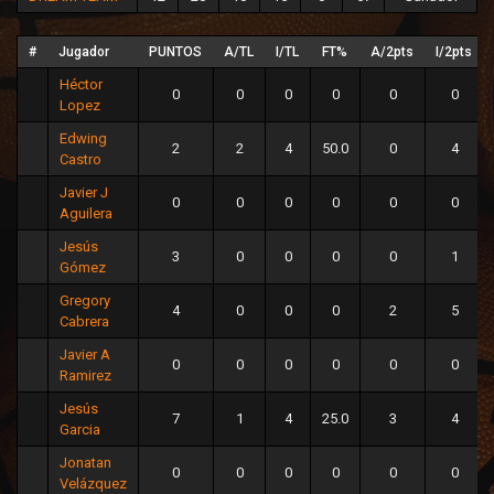
#
Jugador
PUNTOS
A/TL
I/TL
FT%
A/2pts
I/2pts
Héctor
0
0
0
0
0
0
Lopez
Edwing
2
2
4
50.0
0
4
Castro
Javier J
0
0
0
0
0
0
Aguilera
Jesús
3
0
0
0
0
1
Gómez
Gregory
4
0
0
0
2
5
Cabrera
Javier A
0
0
0
0
0
0
Ramirez
Jesús
7
1
4
25.0
3
4
Garcia
Jonatan
0
0
0
0
0
0
Velázquez