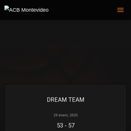
C
A
M
B
I
A
R
M
O
D
O
D
E
N
A
V
DREAM TEAM
E
G
A
29 enero, 2025
C
53
-
57
I