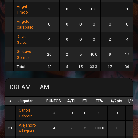
Angel
2
0
2
0.0
1
1
Tirado
Angelo
0
0
0
0
0
0
Caraballo
David
4
0
0
0
2
4
Galea
Gustavo
20
2
5
40.0
9
17
Gómez
Total
42
5
15
33.3
17
36
DREAM TEAM
#
Jugador
PUNTOS
A/TL
I/TL
FT%
A/2pts
I/2pt
Carlos
0
0
0
0
0
0
Cabrera
Alejandro
21
4
2
2
100.0
1
2
Vázquez