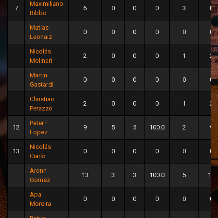
Maximiliano
7
6
0
0
0
3
8
Bibbo
Matías
0
0
0
0
0
0
Leonaiz
Nicolás
2
0
0
0
1
2
Molinari
Martin
0
0
0
0
0
0
Gastardi
Christian
2
0
0
0
1
2
Perazzo
Peter F
12
9
5
5
100.0
2
9
Lopez
Nicolás
13
0
0
0
0
0
0
Ciarlo
Aronn
13
3
3
100.0
5
11
Gomez
Apa
0
0
0
0
0
0
Moreira