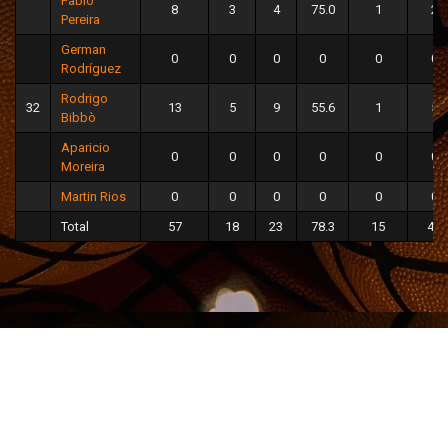
Pablo
8
3
4
75.0
1
2
Pereira
German
0
0
0
0
0
0
Rodríguez
Rodrigo
32
13
5
9
55.6
1
5
Bibbò
Aparicio
0
0
0
0
0
0
Moreira
Martin Rios
0
0
0
0
0
0
Total
57
18
23
78.3
15
41