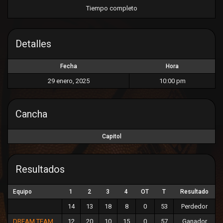
Ó
Tiempo completo
N
Detalles
Fecha
Hora
29 enero, 2025
10:00 pm
Cancha
Capitol
Resultados
Equipo
1
2
3
4
OT
T
Resultado
14
13
18
8
0
53
Perdedor
DREAM TEAM
12
20
10
15
0
57
Ganador