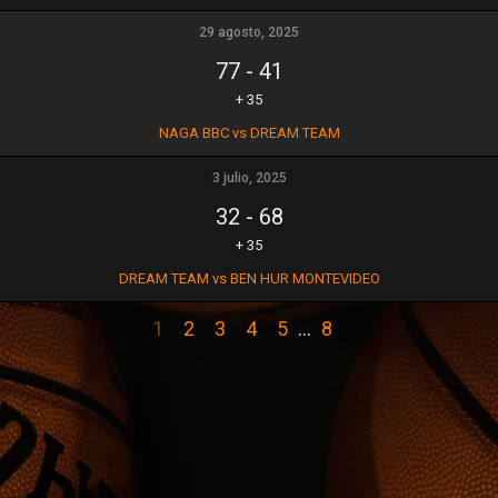
29 agosto, 2025
77
-
41
+ 35
NAGA BBC vs DREAM TEAM
3 julio, 2025
32
-
68
+ 35
DREAM TEAM vs BEN HUR MONTEVIDEO
1
2
3
4
5
…
8