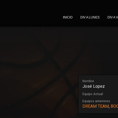
INICIO
DIV A LUNES
DIV A 
Nombre
José Lopez
Equipo Actual
Equipos anteriores
DREAM TEAM
,
BOC