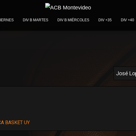
VIERNES
DIV B MARTES
DIV B MIÉRCOLES
DIV +35
DIV +40
A BASKET UY