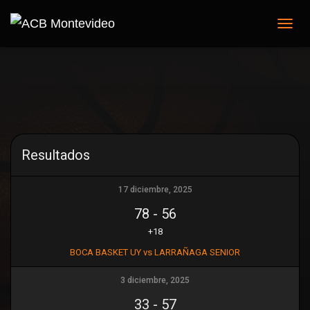
C
A
M
B
I
A
R
M
O
Resultados
D
O
D
17 diciembre, 2025
E
N
78
-
56
A
+18
V
E
BOCA BASKET UY vs LARRAÑAGA SENIOR
G
A
3 diciembre, 2025
C
I
33
-
57